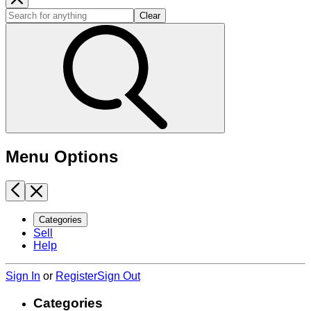
Clear
Menu Options
Categories
Sell
Help
Sign In
or
Register
Sign Out
Categories